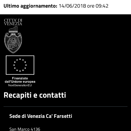
Condividi
su
Ultimo aggiornamento:
14/06/2018 ore 09:42
Facebook
Condividi
su
Condividi
Twitter
su
Google
su
Whatsapp
Plus
Recapiti e contatti
Sede di Venezia Ca' Farsetti
San Marco 4136