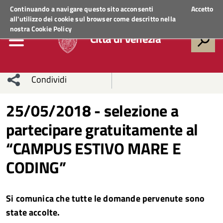
Regione Veneto
ACCEDI AI SERVIZI
Continuando a navigare questo sito acconsenti
Accetto
all'utilizzo dei cookie sul browser come descritto nella
nostra
Cookie Policy
Città di Venezia
Condividi
Condividi
Condividi
25/05/2018 - selezione a
partecipare gratuitamente al
sui social
Condividi
su
“CAMPUS ESTIVO MARE E
network
Facebook
Condividi
su
CODING”
Condividi
Twitter
su
Facebook
su
Si comunica che tutte le domande pervenute sono
state accolte.
Whatsapp