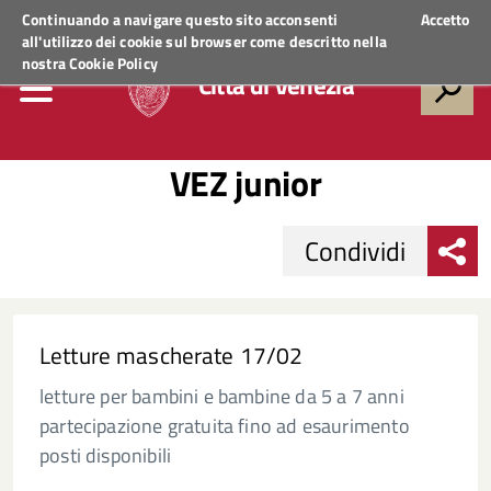
Regione Veneto
ACCEDI AI SERVIZI
Continuando a navigare questo sito acconsenti
Accetto
all'utilizzo dei cookie sul browser come descritto nella
nostra
Cookie Policy
Città di Venezia
VEZ junior
Condividi
Letture mascherate 17/02
letture per bambini e bambine da 5 a 7 anni
partecipazione gratuita fino ad esaurimento
posti disponibili