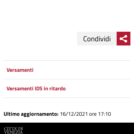
Condividi
Condividi
Condividi
su
Versamenti
Facebook
Condividi
su
Versamenti IDS in ritardo
Condividi
Twitter
su
Google
su
Ultimo aggiornamento:
16/12/2021 ore 17:10
Whatsapp
Plus