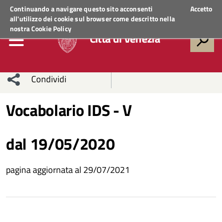
Regione Veneto
ACCEDI AI SERVIZI
Continuando a navigare questo sito acconsenti
Accetto
all'utilizzo dei cookie sul browser come descritto nella
nostra
Cookie Policy
Città di Venezia
Condividi
Condividi
Condividi
Vocabolario IDS - V
sui social
Condividi
su
dal 19/05/2020
network
Facebook
Condividi
su
pagina aggiornata al 29/07/2021
Condividi
Twitter
su
Facebook
su
Whatsapp