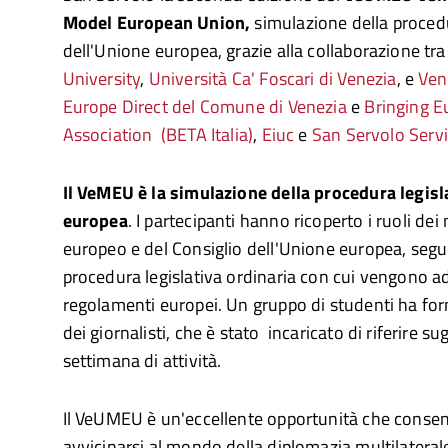
Model European Union,
simulazione della procedu
dell'Unione europea, grazie alla collaborazione tr
University
,
Università Ca' Foscari di Venezia
, e
Ven
Europe Direct del Comune di Venezia
e
Bringing E
Association (BETA Italia)
,
Eiuc
e
San Servolo Servi
Il VeMEU è la simulazione della procedura legisl
europea
. I partecipanti hanno ricoperto i ruoli d
europeo e del Consiglio dell'Unione europea, segu
procedura legislativa ordinaria con cui vengono ado
regolamenti europei. Un gruppo di studenti ha form
dei giornalisti, che è stato incaricato di riferire sug
settimana di attività.
Il VeUMEU è un'eccellente opportunità che consent
avvicinarsi al mondo della diplomazia multilaterale 