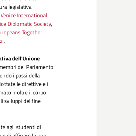
ra legislativa
a
Venice International
ice Diplomatic Society
,
uropeans Together
zi
.
ativa dell'Unione
ei membri del Parlamento
endo i passi della
ttate le direttive e i
ato inoltre il corpo
li sviluppi del fine
e agli studenti di
e di affinare le loro