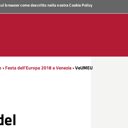
 sul browser come descritto nella nostra
Cookie Policy
o
›
Festa dell'Europa 2018 a Venezia
› VeUMEU
del