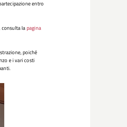
partecipazione entro
 consulta la
pagina
strazione, poiché
zo e i vari costi
panti.