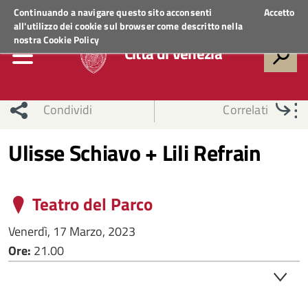
Regione Veneto
ACCEDI AI SERVIZI
Continuando a navigare questo sito acconsenti
Accetto
all'utilizzo dei cookie sul browser come descritto nella
nostra
Cookie Policy
Città di Venezia
Condividi
Correlati
Ulisse Schiavo + Lili Refrain
Teatro del Parco
Venerdì, 17 Marzo, 2023
Ore:
21.00