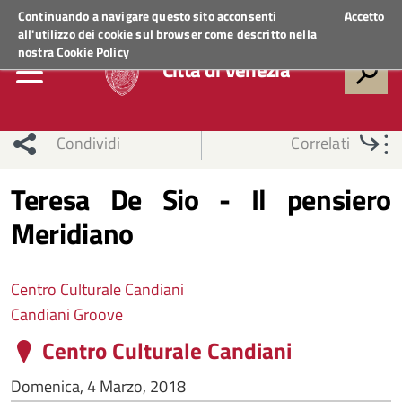
Regione Veneto
ACCEDI AI SERVIZI
Continuando a navigare questo sito acconsenti
Accetto
all'utilizzo dei cookie sul browser come descritto nella
nostra
Cookie Policy
Città di Venezia
Condividi
Correlati
Teresa De Sio - Il pensiero
Meridiano
Centro Culturale Candiani
Candiani Groove
Centro Culturale Candiani
Domenica, 4 Marzo, 2018