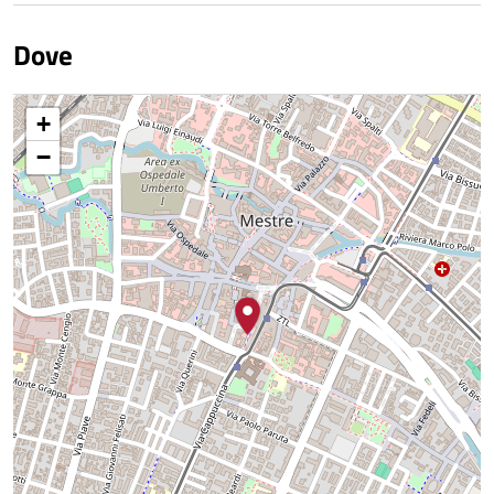
Dove
+
−