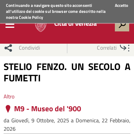
Regione Veneto
ACCEDI AI SERVIZI
Continuando a navigare questo sito acconsenti
Accetto
all'utilizzo dei cookie sul browser come descritto nella
nostra
Cookie Policy
Città di Venezia
Condividi
Correlati
STELIO FENZO. UN SECOLO A
FUMETTI
Altro
M9 - Museo del '900
da
Giovedì, 9 Ottobre, 2025
a
Domenica, 22 Febbraio,
2026