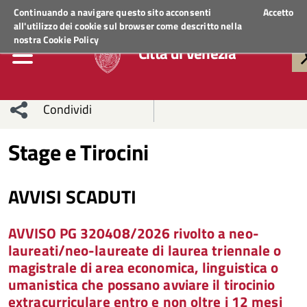
Regione Veneto
ACCEDI AI SERVIZI
Continuando a navigare questo sito acconsenti
Accetto
all'utilizzo dei cookie sul browser come descritto nella
nostra
Cookie Policy
Città di Venezia
Condividi
Condividi
Condividi
Stage e Tirocini
sui social
Condividi
su
AVVISI SCADUTI
network
Facebook
Condividi
su
AVVISO PG 320408/2026 rivolto a neo-
Condividi
Twitter
su
laureati/neo-laureate di laurea triennale o
magistrale di area economica, linguistica o
Facebook
su
umanistica che possano avviare il tirocinio
Whatsapp
extracurriculare entro e non oltre i 12 mesi