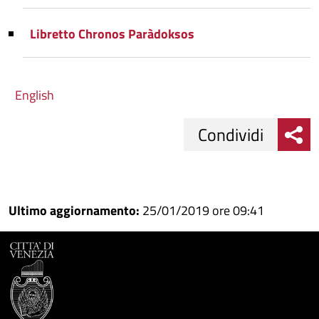
Libretto Chronos Paràdoksos
English
Condividi
Condividi
Condividi
su
Ultimo aggiornamento:
25/01/2019 ore 09:41
Facebook
Condividi
su
Condividi
Twitter
su
Google
su