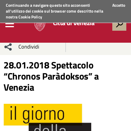
Regione Veneto
ACCEDI AI SERVIZI
Continuando a navigare questo sito acconsenti
Accetto
all'utilizzo dei cookie sul browser come descritto nella
nostra
Cookie Policy
Città di Venezia
Condividi
Condividi
Condividi
28.01.2018 Spettacolo
“Chronos Paràdoksos” a
sui social
Condividi
su
Venezia
network
Facebook
Condividi
su
Condividi
Twitter
su
Facebook
su
Whatsapp