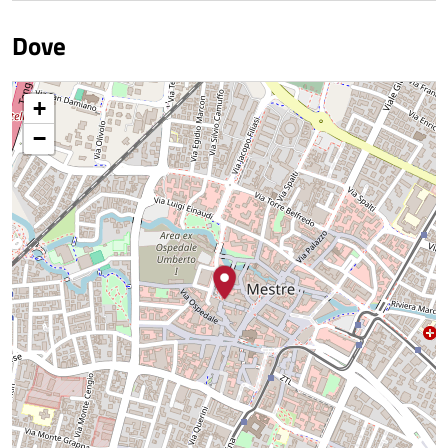
Dove
+
−