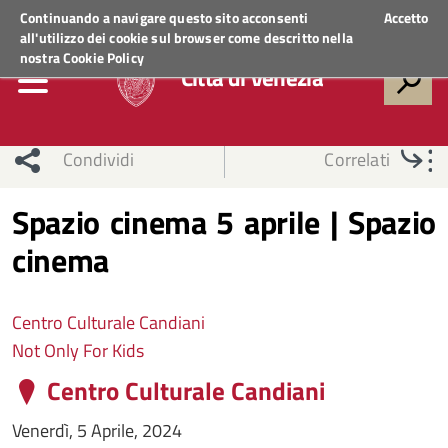
Regione Veneto
ACCEDI AI SERVIZI
Continuando a navigare questo sito acconsenti
Accetto
all'utilizzo dei cookie sul browser come descritto nella
nostra
Cookie Policy
Città di Venezia
Condividi
Correlati
Spazio cinema 5 aprile | Spazio
cinema
Centro Culturale Candiani
Not Only For Kids
Centro Culturale Candiani
Venerdì, 5 Aprile, 2024