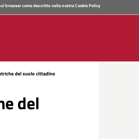
 sul browser come descritto nella nostra
Cookie Policy
triche del suolo cittadino
he del