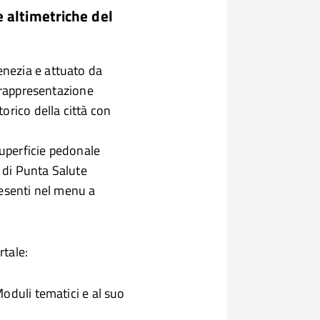
e altimetriche del
nezia e attuato da
a rappresentazione
orico della città con
superficie pedonale
o di Punta Salute
resenti nel menu a
rtale:
oduli tematici e al suo