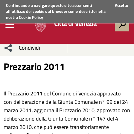
Regione Veneto
ACCEDI AI SERVIZI
Continuando a navigare questo sito acconsenti
Accetto
all'utilizzo dei cookie sul browser come descritto nella
nostra
Cookie Policy
Città di Venezia
Condividi
Condividi
Condividi
Prezzario 2011
sui social
Condividi
su
network
Facebook
Condividi
su
Il Prezzario 2011 del Comune di Venezia approvato
con deliberazione della Giunta Comunale n° 99 del 24
Condividi
Twitter
su
marzo 2011, aggiorna il Prezzario 2010, approvato con
Facebook
su
deliberazione della Giunta Comunale n° 147 del 4
marzo 2010, che può essere transitoriamente
Whatsapp