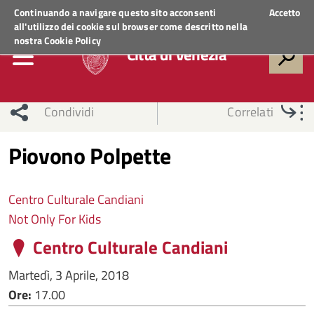
Regione Veneto
ACCEDI AI SERVIZI
Continuando a navigare questo sito acconsenti
Accetto
all'utilizzo dei cookie sul browser come descritto nella
nostra
Cookie Policy
Città di Venezia
Condividi
Correlati
Piovono Polpette
Centro Culturale Candiani
Not Only For Kids
Centro Culturale Candiani
Martedì, 3 Aprile, 2018
Ore:
17.00