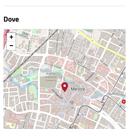
Dove
+
−