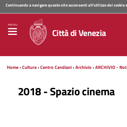
Continuando a navigare questo sito acconsenti all'utilizzo dei cookie
Regione Veneto
MENU
Città di Venezia
Home
›
Cultura
›
Centro Candiani
›
Archivio
›
ARCHIVIO - Not 
2018 - Spazio cinema