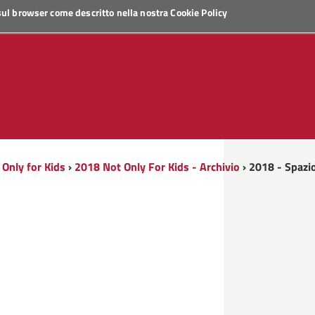
 sul browser come descritto nella nostra
Cookie Policy
Only for Kids
›
2018 Not Only For Kids - Archivio
› 2018 - Spazi