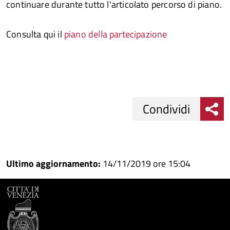
continuare durante tutto l'articolato percorso di piano.
Consulta qui il
piano della partecipazione
Condividi
Condividi
Condividi
su
Ultimo aggiornamento:
14/11/2019 ore 15:04
Facebook
Condividi
su
Condividi
Twitter
su