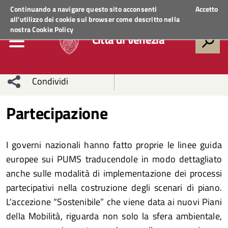
Regione Veneto
ACCEDI AI SERVIZI
Continuando a navigare questo sito acconsenti
Accetto
all'utilizzo dei cookie sul browser come descritto nella
nostra
Cookie Policy
Città di Venezia
Condividi
Condividi
Condividi
Partecipazione
sui social
Condividi
su
I governi nazionali hanno fatto proprie le linee guida
network
Facebook
Condividi
su
europee sui PUMS traducendole in modo dettagliato
anche sulle modalità di implementazione dei processi
Condividi
Twitter
su
partecipativi nella costruzione degli scenari di piano.
Facebook
su
L'accezione “Sostenibile” che viene data ai nuovi Piani
della Mobilità, riguarda non solo la sfera ambientale,
Whatsapp