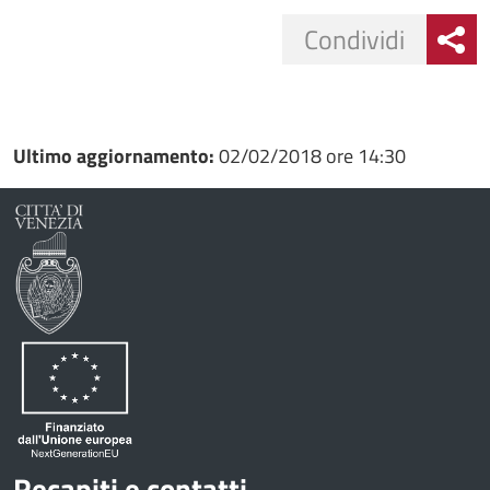
Condividi
Condividi
Condividi
su
Ultimo aggiornamento:
02/02/2018 ore 14:30
Facebook
Condividi
su
Condividi
Twitter
su
Google
su
Whatsapp
Plus
Recapiti e contatti