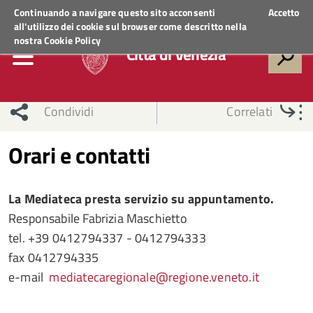
Regione Veneto
ACCEDI AI SERVIZI
Continuando a navigare questo sito acconsenti
Accetto
all'utilizzo dei cookie sul browser come descritto nella
nostra
Cookie Policy
Città di Venezia
Condividi
Correlati
Orari e contatti
La Mediateca presta servizio su appuntamento.
Responsabile Fabrizia Maschietto
tel. +39 0412794337 - 0412794333
fax 0412794335
e-mail
mediatecaregionale@regione.veneto.it