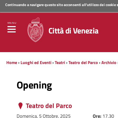
Continuando a navigare questo sito acconsenti all'utilizzo dei cookie
Regione Veneto
MENU
Città di Venezia
Home
›
Luoghi ed Eventi
›
Teatri
›
Teatro del Parco
›
Archivio
Opening
Teatro del Parco
Domenica, 5 Ottobre, 2025
Ore:
17.30