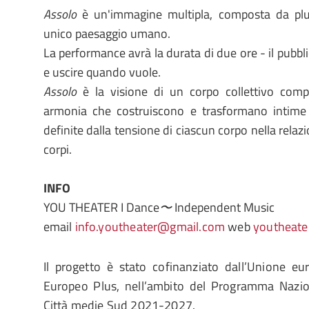
Assolo
è un'immagine multipla, composta da plu
unico paesaggio umano.
La performance avrà la durata di due ore - il pubbli
e uscire quando vuole.
Assolo
è la visione di un corpo collettivo com
armonia che costruiscono e trasformano intime
definite dalla tensione di ciascun corpo nella relazio
corpi.
INFO
YOU THEATER I Dance
〜
Independent Music
email
info.youtheater@gmail.com
web
youtheater
Il progetto è stato cofinanziato dall’Unione e
Europeo Plus, nell’ambito del Programma Nazi
Città medie Sud 2021-2027.