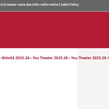
 sul browser come descritto nella nostra
Cookie Policy
›
Attività 2025.26
›
You Theater 2025.26
›
You Theater 2025.26 /