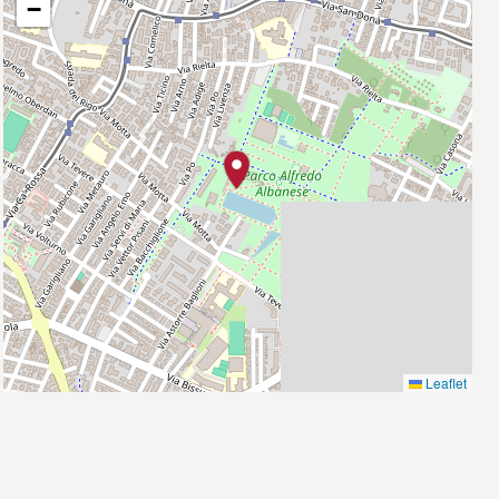
−
Leaflet