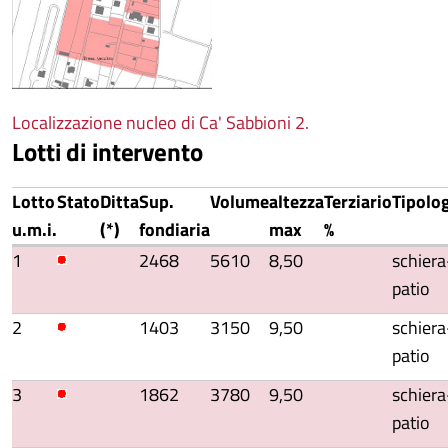
Localizzazione nucleo di Ca' Sabbioni 2.
Lotti di intervento
Lotto
Stato
Ditta
Sup.
Volume
altezza
Terziario
Tipolo
u.m.i.
(*)
fondiaria
max
%
1
2468
5610
8,50
schiera
patio
2
1403
3150
9,50
schiera
patio
3
1862
3780
9,50
schiera
patio