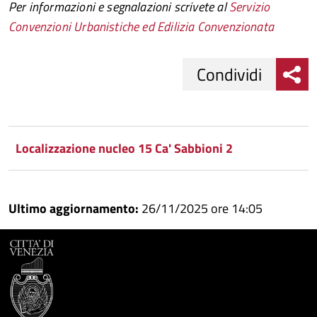
Per informazioni e segnalazioni scrivete al
Servizio
Convenzioni Urbanistiche ed Edilizia Convenzionata
Condividi
Condividi
Condividi
su
Localizzazione nucleo 15 Ca' Sabbioni 2
Facebook
Condividi
su
Condividi
Twitter
su
Ultimo aggiornamento:
26/11/2025 ore 14:05
Google
su
Whatsapp
Plus