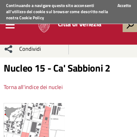
Regione Veneto
ACCEDI AI SERVIZI
Continuando a navigare questo sito acconsenti
Accetto
all'utilizzo dei cookie sul browser come descritto nella
nostra
Cookie Policy
Città di Venezia
Condividi
Condividi
Condividi
Nucleo 15 - Ca' Sabbioni 2
sui social
Condividi
su
Torna all'indice dei nuclei
network
Facebook
Condividi
su
Condividi
Twitter
su
Facebook
su
Whatsapp