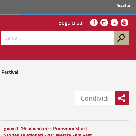
Accetto
ACCEDI AI SERVIZI
Seguici su:
 Festival
Condividi
Condividi
Condividi
su
giovedì 16 novembre - Proiezioni Short
Stories selezionati -20° Mestre Film Fest