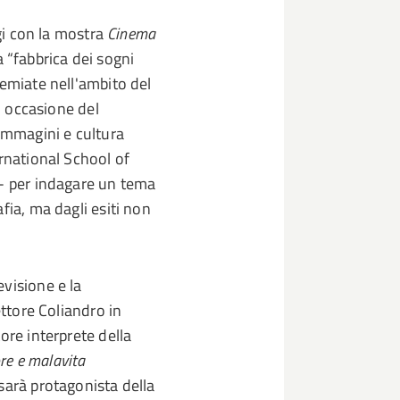
igi con la mostra
Cinema
 “fabbrica dei sogni
remiate nell'ambito del
n occasione del
 immagini e cultura
rnational School of
V- per indagare un tema
fia, ma dagli esiti non
visione e la
ettore Coliandro in
ore interprete della
e e malavita
sarà protagonista della