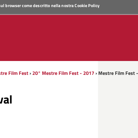
 sul browser come descritto nella nostra
Cookie Policy
tre Film Fest
›
20° Mestre Film Fest - 2017
› Mestre Film Fest -
val