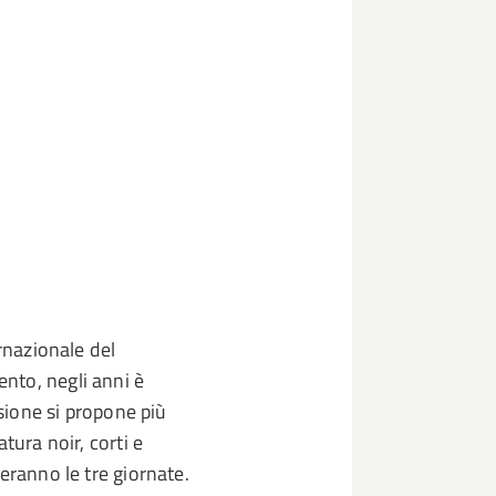
ernazionale del
nto, negli anni è
asione si propone più
tura noir, corti e
eranno le tre giornate.