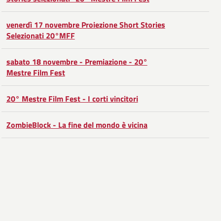
Facebook
Condividi
su
venerdì 17 novembre Proiezione Short Stories
Twitter
su
Selezionati 20°MFF
Google
sabato 18 novembre - Premiazione - 20°
Plus
Mestre Film Fest
20° Mestre Film Fest - I corti vincitori
ZombieBlock - La fine del mondo è vicina