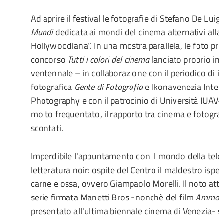
Ad aprire il festival le fotografie di Stefano De Lu
Mundi
dedicata ai mondi del cinema alternativi alla
Hollywoodiana”. In una mostra parallela, le foto p
concorso
Tutti i colori del cinema
lanciato proprio i
ventennale – in collaborazione con il periodico di
fotografica
Gente di Fotografia
e Ikonavenezia Inte
Photography e con il patrocinio di Università IUA
molto frequentato, il rapporto tra cinema e fotogra
scontati.
Imperdibile l'appuntamento con il mondo della tele
letteratura noir: ospite del Centro il maldestro isp
carne e ossa, ovvero Giampaolo Morelli. Il noto att
serie firmata Manetti Bros -nonchè del film
Ammor
presentato all'ultima biennale cinema di Venezia- 