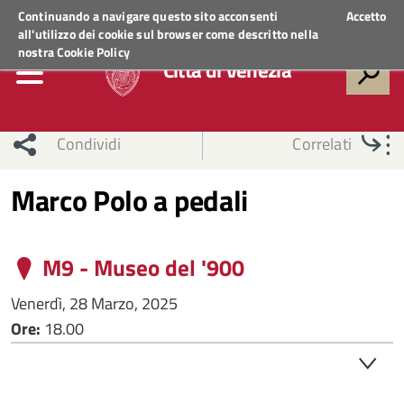
Regione Veneto
ACCEDI AI SERVIZI
Continuando a navigare questo sito acconsenti
Accetto
all'utilizzo dei cookie sul browser come descritto nella
nostra
Cookie Policy
Città di Venezia
Condividi
Correlati
Marco Polo a pedali
M9 - Museo del '900
Venerdì, 28 Marzo, 2025
Ore:
18.00