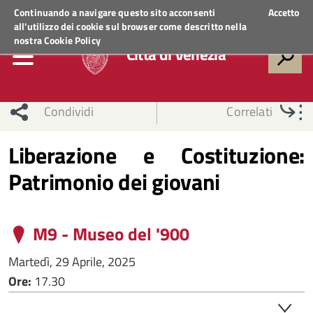
Regione Veneto
ACCEDI AI SERVIZI
Continuando a navigare questo sito acconsenti
Accetto
all'utilizzo dei cookie sul browser come descritto nella
nostra
Cookie Policy
Città di Venezia
Condividi
Correlati
Liberazione e Costituzione:
Patrimonio dei giovani
M9 - Museo del '900
Martedì, 29 Aprile, 2025
Ore:
17.30