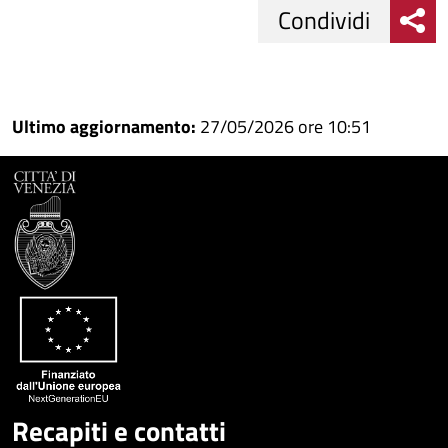
Condividi
Condividi
Condividi
su
Ultimo aggiornamento:
27/05/2026 ore 10:51
Facebook
Condividi
su
Condividi
Twitter
su
Google
su
Whatsapp
Plus
Recapiti e contatti