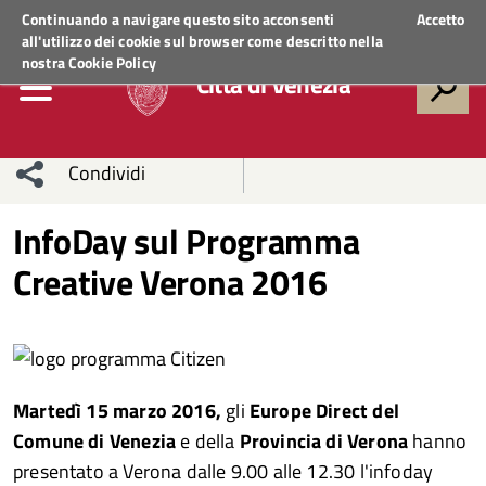
Regione Veneto
ACCEDI AI SERVIZI
Continuando a navigare questo sito acconsenti
Accetto
all'utilizzo dei cookie sul browser come descritto nella
nostra
Cookie Policy
Città di Venezia
Condividi
Condividi
Condividi
InfoDay sul Programma
Creative Verona 2016
sui social
Condividi
su
network
Facebook
Condividi
su
Condividi
Twitter
su
Martedì 15 marzo 2016,
gli
Europe Direct del
Facebook
su
Comune di Venezia
e della
Provincia di Verona
hanno
presentato a Verona dalle 9.00 alle 12.30 l'infoday
Whatsapp