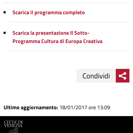
Scarica il programma completo
Scarica la presentazione Il Sotto-
Programma Cultura di Europa Creativa
Condividi
Condividi
Condividi
su
Ultimo aggiornamento:
18/01/2017 ore 13:09
Facebook
Condividi
su
Condividi
Twitter
su