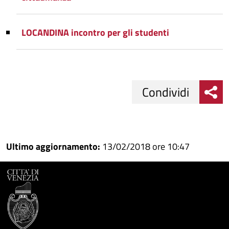
LOCANDINA incontro per gli studenti
Condividi
Condividi
Condividi
su
Ultimo aggiornamento:
13/02/2018 ore 10:47
Facebook
Condividi
su
Condividi
Twitter
su
Google
su