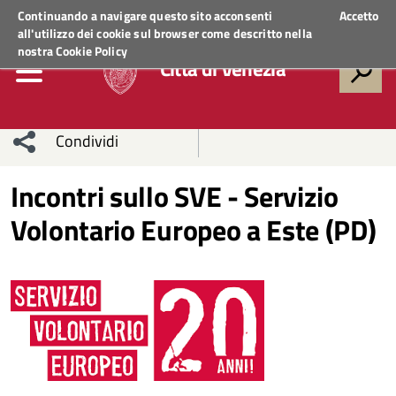
Regione Veneto
ACCEDI AI SERVIZI
Continuando a navigare questo sito acconsenti
Accetto
all'utilizzo dei cookie sul browser come descritto nella
nostra
Cookie Policy
Città di Venezia
Condividi
Condividi
Condividi
Incontri sullo SVE - Servizio
Volontario Europeo a Este (PD)
sui social
Condividi
su
network
Facebook
Condividi
su
Condividi
Twitter
su
Facebook
su
Whatsapp