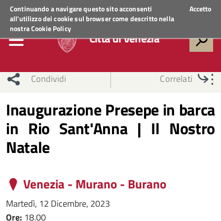
Regione Veneto
ACCEDI AI SERVIZI
Continuando a navigare questo sito acconsenti
Accetto
all'utilizzo dei cookie sul browser come descritto nella
nostra
Cookie Policy
Città di Venezia
Condividi
Correlati
Inaugurazione Presepe in barca
in Rio Sant'Anna | Il Nostro
Natale
Venezia - Murano - Burano
Martedì, 12 Dicembre, 2023
Ore:
18.00