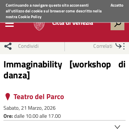
Regione Veneto
ACCEDI AI SERVIZI
Continuando a navigare questo sito acconsenti
Accetto
all'utilizzo dei cookie sul browser come descritto nella
nostra
Cookie Policy
Città di Venezia
Condividi
Correlati
Immaginability [workshop di
danza]
Teatro del Parco
Sabato, 21 Marzo, 2026
Ore:
dalle 10.00 alle 17.00