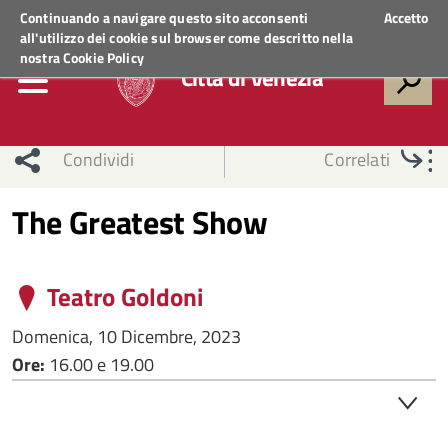
Regione Veneto
ACCEDI AI SERVIZI
Continuando a navigare questo sito acconsenti
Accetto
all'utilizzo dei cookie sul browser come descritto nella
nostra
Cookie Policy
Città di Venezia
Condividi
Correlati
The Greatest Show
Teatro Goldoni
Domenica, 10 Dicembre, 2023
Ore:
16.00 e 19.00