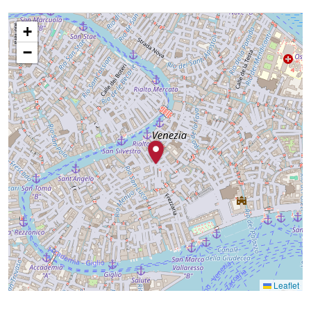
+
−
Leaflet