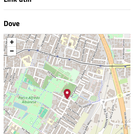
Dove
+
−