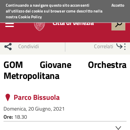
Regione Veneto
ACCEDI AI SERVIZI
Continuando a navigare questo sito acconsenti
Accetto
all'utilizzo dei cookie sul browser come descritto nella
nostra
Cookie Policy
Città di Venezia
Condividi
Correlati
GOM Giovane Orchestra
Metropolitana
Parco Bissuola
Domenica, 20 Giugno, 2021
Ore:
18.30