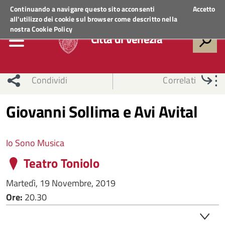
Regione Veneto
ACCEDI AI SERVIZI
Continuando a navigare questo sito acconsenti
Accetto
all'utilizzo dei cookie sul browser come descritto nella
nostra
Cookie Policy
Città di Venezia
Condividi
Correlati
Giovanni Sollima e Avi Avital
Io Sono Musica
Teatro Toniolo
Martedì, 19 Novembre, 2019
Ore:
20.30