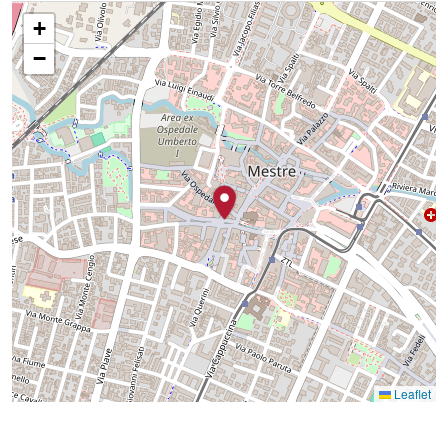
+
−
Leaflet