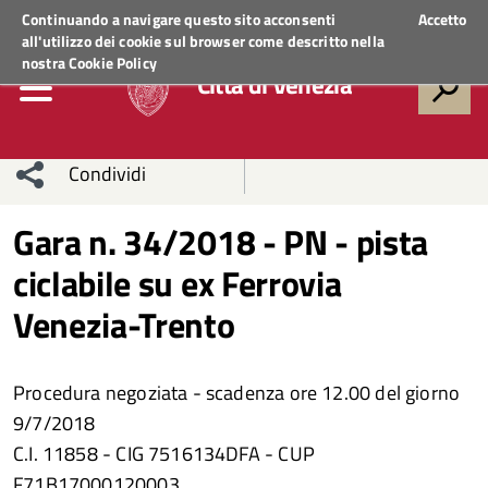
Regione Veneto
ACCEDI AI SERVIZI
Continuando a navigare questo sito acconsenti
Accetto
all'utilizzo dei cookie sul browser come descritto nella
nostra
Cookie Policy
Città di Venezia
Condividi
Condividi
Condividi
Gara n. 34/2018 - PN - pista
ciclabile su ex Ferrovia
sui social
Condividi
su
Venezia-Trento
network
Facebook
Condividi
su
Condividi
Twitter
su
Procedura negoziata - scadenza ore 12.00 del giorno
9/7/2018
Facebook
su
C.I. 11858 - CIG 7516134DFA - CUP
Whatsapp
F71B17000120003