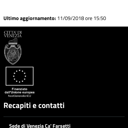
Condividi
Condividi
su
Ultimo aggiornamento:
11/09/2018 ore 15:50
Facebook
Condividi
su
Condividi
Twitter
su
Google
su
Whatsapp
Plus
Recapiti e contatti
Sede di Venezia Ca' Farsetti