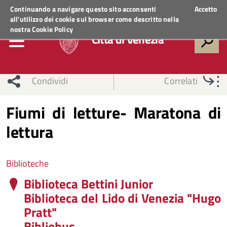
Regione Veneto
ACCEDI AI SERVIZI
Continuando a navigare questo sito acconsenti
Accetto
all'utilizzo dei cookie sul browser come descritto nella
nostra
Cookie Policy
Città di Venezia
Condividi
Correlati
Fiumi di letture- Maratona di
lettura
Biblioteche
Biblioteca Bettini Junior
Biblioteca del Lido di Venezia "Hugo
Pratt"
Bibliobus