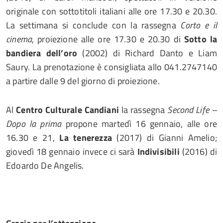
originale con sottotitoli italiani alle ore 17.30 e 20.30.
La settimana si conclude con la rassegna
Corto e il
cinema
, proiezione alle ore 17.30 e 20.30 di
Sotto la
bandiera dell’oro
(2002) di Richard Danto e Liam
Saury. La prenotazione è consigliata allo 041.2747140
a partire dalle 9 del giorno di proiezione.
Al
Centro Culturale Candiani
la rassegna
Second Life –
Dopo la prima
propone martedì 16 gennaio, alle ore
16.30 e 21,
La tenerezza
(2017) di Gianni Amelio;
giovedì 18 gennaio invece ci sarà
Indivisibili
(2016) di
Edoardo De Angelis.