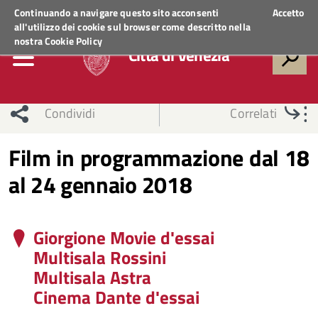
Regione Veneto
ACCEDI AI SERVIZI
Continuando a navigare questo sito acconsenti
Accetto
all'utilizzo dei cookie sul browser come descritto nella
nostra
Cookie Policy
Città di Venezia
Condividi
Correlati
Film in programmazione dal 18
al 24 gennaio 2018
Giorgione Movie d'essai
Multisala Rossini
Multisala Astra
Cinema Dante d'essai