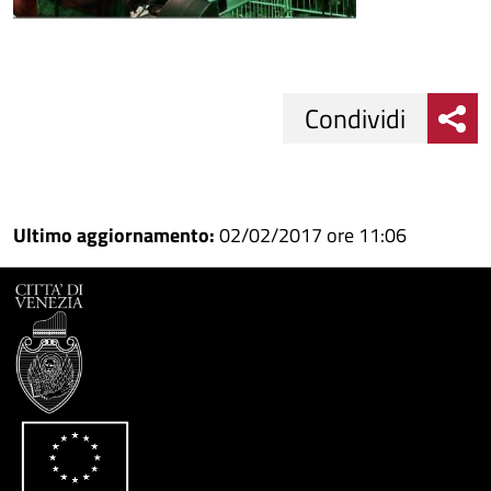
Condividi
Condividi
Condividi
su
Ultimo aggiornamento:
02/02/2017 ore 11:06
Facebook
Condividi
su
Condividi
Twitter
su
Google
su
Whatsapp
Plus