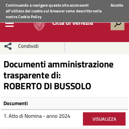
Regione Veneto
ACCEDI AI SERVIZI
Continuando a navigare questo sito acconsenti
Accetto
all'utilizzo dei cookie sul browser come descritto nella
nostra
Cookie Policy
Città di Venezia
Condividi
Condividi
Condividi
Documenti amministrazione
trasparente di:
sui social
Condividi
su
ROBERTO DI BUSSOLO
network
Facebook
Condividi
su
Condividi
Twitter
su
Documenti
Facebook
su
1. Atto di Nomina - anno 2024
VISUALIZZA
Whatsapp