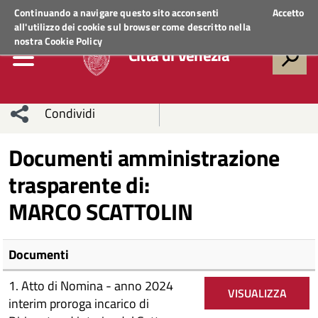
Regione Veneto
ACCEDI AI SERVIZI
Continuando a navigare questo sito acconsenti
Accetto
all'utilizzo dei cookie sul browser come descritto nella
nostra
Cookie Policy
Città di Venezia
Condividi
Condividi
Condividi
Documenti amministrazione
trasparente di:
sui social
Condividi
su
MARCO SCATTOLIN
network
Facebook
Condividi
su
Condividi
Twitter
su
Documenti
Facebook
su
1. Atto di Nomina - anno 2024
VISUALIZZA
interim proroga incarico di
Whatsapp