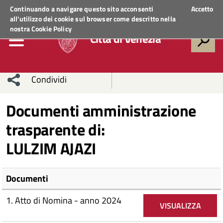
Regione Veneto
ACCEDI AI SERVIZI
Continuando a navigare questo sito acconsenti
Accetto
all'utilizzo dei cookie sul browser come descritto nella
nostra
Cookie Policy
Città di Venezia
Condividi
Condividi
Condividi
Documenti amministrazione
trasparente di:
sui social
Condividi
su
LULZIM AJAZI
network
Facebook
Condividi
su
Condividi
Twitter
su
Documenti
Facebook
su
1. Atto di Nomina - anno 2024
VISUALIZZA
Whatsapp