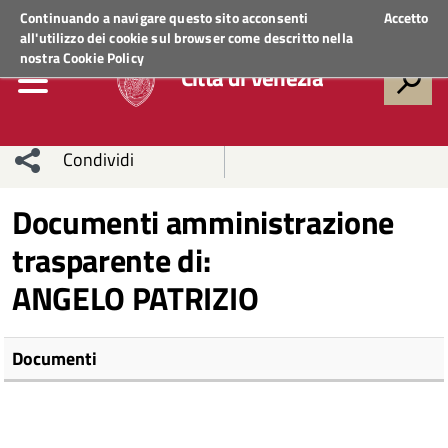
Regione Veneto
ACCEDI AI SERVIZI
Continuando a navigare questo sito acconsenti
Accetto
all'utilizzo dei cookie sul browser come descritto nella
nostra
Cookie Policy
Città di Venezia
Condividi
Condividi
Condividi
Documenti amministrazione
trasparente di:
sui social
Condividi
su
ANGELO PATRIZIO
network
Facebook
Condividi
su
Condividi
Twitter
su
Documenti
Facebook
su
Whatsapp