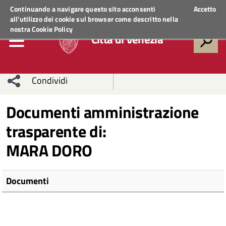
Regione Veneto
ACCEDI AI SERVIZI
Continuando a navigare questo sito acconsenti
Accetto
all'utilizzo dei cookie sul browser come descritto nella
nostra
Cookie Policy
Città di Venezia
Condividi
Condividi
Condividi
Documenti amministrazione
trasparente di:
sui social
Condividi
su
MARA DORO
network
Facebook
Condividi
su
Condividi
Twitter
su
Documenti
Facebook
su
Whatsapp