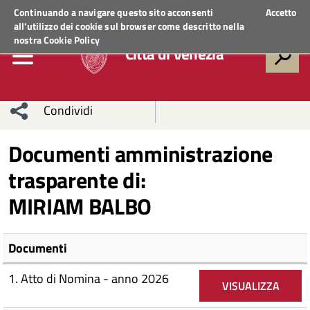
Regione Veneto
ACCEDI AI SERVIZI
Continuando a navigare questo sito acconsenti
Accetto
all'utilizzo dei cookie sul browser come descritto nella
nostra
Cookie Policy
Città di Venezia
Condividi
Condividi
Condividi
Documenti amministrazione
trasparente di:
sui social
Condividi
su
MIRIAM BALBO
network
Facebook
Condividi
su
Condividi
Twitter
su
Documenti
Facebook
su
1. Atto di Nomina - anno 2026
VISUALIZZA
Whatsapp