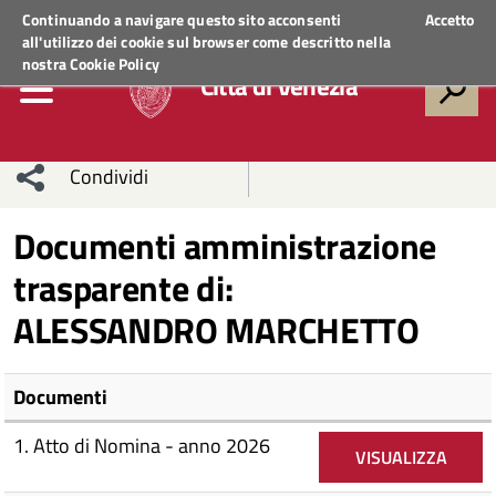
Regione Veneto
ACCEDI AI SERVIZI
Continuando a navigare questo sito acconsenti
Accetto
all'utilizzo dei cookie sul browser come descritto nella
nostra
Cookie Policy
Città di Venezia
Condividi
Condividi
Condividi
Documenti amministrazione
trasparente di:
sui social
Condividi
su
ALESSANDRO MARCHETTO
network
Facebook
Condividi
su
Condividi
Twitter
su
Documenti
Facebook
su
1. Atto di Nomina - anno 2026
VISUALIZZA
Whatsapp