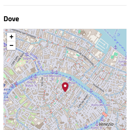
Dove
+
−