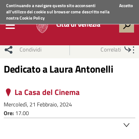
Regione Veneto
ACCEDI AI SERVIZI
Continuando a navigare questo sito acconsenti
Accetto
all'utilizzo dei cookie sul browser come descritto nella
nostra
Cookie Policy
Città di Venezia
Condividi
Correlati
Dedicato a Laura Antonelli
La Casa del Cinema
Mercoledì, 21 Febbraio, 2024
Ore:
17.00