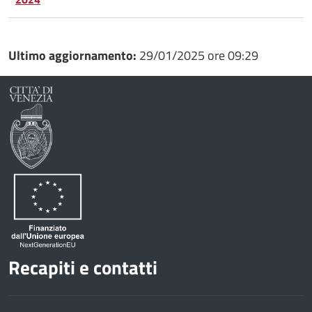
Condividi
Twitter
su
Google
su
Ultimo aggiornamento:
29/01/2025 ore 09:29
Whatsapp
Plus
Recapiti e contatti