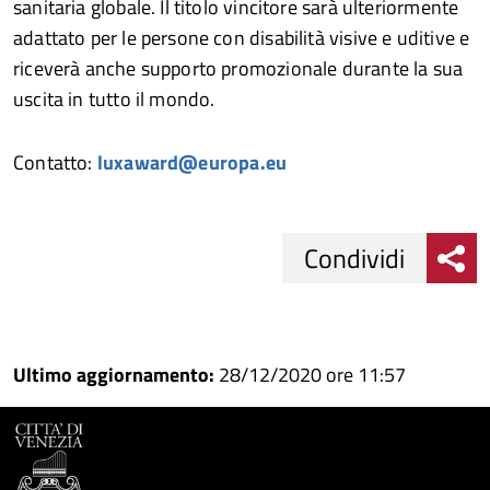
sanitaria globale. Il titolo vincitore sarà ulteriormente
adattato per le persone con disabilità visive e uditive e
riceverà anche supporto promozionale durante la sua
uscita in tutto il mondo.
Contatto:
luxaward@europa.eu
Condividi
Condividi
Condividi
su
Ultimo aggiornamento:
28/12/2020 ore 11:57
Facebook
Condividi
su
Condividi
Twitter
su