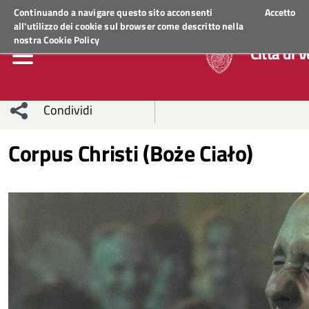
Regione Veneto
Continuando a navigare questo sito acconsenti
Accetto
all'utilizzo dei cookie sul browser come descritto nella
nostra
Cookie Policy
Città di 
Condividi
Condividi
Condividi
Corpus Christi (Boże Ciało)
sui social
Condividi
su
network
Facebook
Condividi
su
Condividi
Twitter
su
Facebook
su
Whatsapp