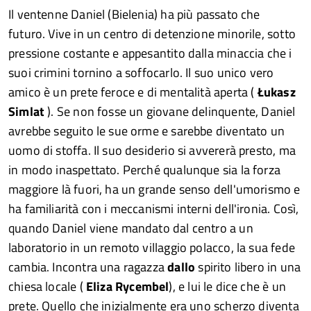
Il ventenne Daniel (Bielenia) ha più passato che
futuro. Vive in un centro di detenzione minorile, sotto
pressione costante e appesantito dalla minaccia che i
suoi crimini tornino a soffocarlo. Il suo unico vero
amico è un prete feroce e di mentalità aperta (
Łukasz
Simlat
). Se non fosse un giovane delinquente, Daniel
avrebbe seguito le sue orme e sarebbe diventato un
uomo di stoffa. Il suo desiderio si avvererà presto, ma
in modo inaspettato. Perché qualunque sia la forza
maggiore là fuori, ha un grande senso dell'umorismo e
ha familiarità con i meccanismi interni dell'ironia. Così,
quando Daniel viene mandato dal centro a un
laboratorio in un remoto villaggio polacco, la sua fede
cambia. Incontra una ragazza
dallo
spirito libero in una
chiesa locale (
Eliza Rycembel
), e lui le dice che è un
prete. Quello che inizialmente era uno scherzo diventa