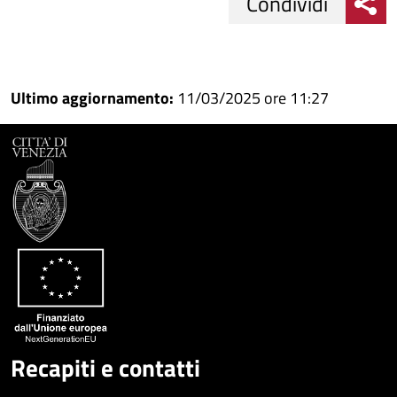
Condividi
Condividi
Condividi
su
Ultimo aggiornamento:
11/03/2025 ore 11:27
Facebook
Condividi
su
Condividi
Twitter
su
Google
su
Whatsapp
Plus
Recapiti e contatti