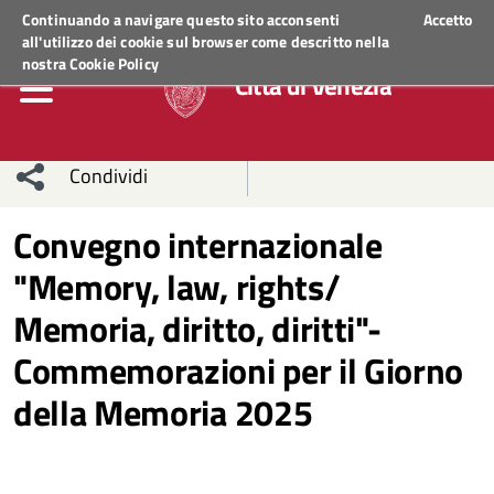
Regione Veneto
ACCEDI AI SERVIZI
Continuando a navigare questo sito acconsenti
Accetto
all'utilizzo dei cookie sul browser come descritto nella
nostra
Cookie Policy
Città di Venezia
Condividi
Condividi
Condividi
Convegno internazionale
"Memory, law, rights/
sui social
Condividi
su
Memoria, diritto, diritti"-
network
Facebook
Condividi
su
Commemorazioni per il Giorno
Condividi
Twitter
su
della Memoria 2025
Facebook
su
Whatsapp