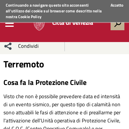
Regione Veneto
ACCEDI AI SERVIZI
Continuando a navigare questo sito acconsenti
Accetto
all'utilizzo dei cookie sul browser come descritto nella
nostra
Cookie Policy
Città di Venezia
Condividi
Condividi
Condividi
Terremoto
sui social
Condividi
su
Cosa fa la Protezione Civile
network
Facebook
Condividi
su
Visto che non è possibile prevedere data ed intensità
Condividi
Twitter
su
di un evento sismico, per questo tipo di calamità non
Facebook
su
sono attuabili le fasi di attenzione e di preallarme per
l'attivazione dell'Unità operativa di Protezione Civile,
Whatsapp
del C.O.C. (Centro Operativo Comunale) e per