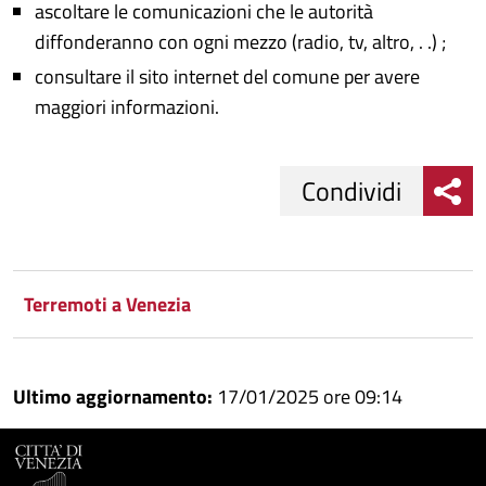
ascoltare le comunicazioni che le autorità
diffonderanno con ogni mezzo (radio, tv, altro, . .) ;
consultare il sito internet del comune per avere
maggiori informazioni.
Condividi
Condividi
Condividi
su
Terremoti a Venezia
Facebook
Condividi
su
Condividi
Twitter
su
Ultimo aggiornamento:
17/01/2025 ore 09:14
Google
su