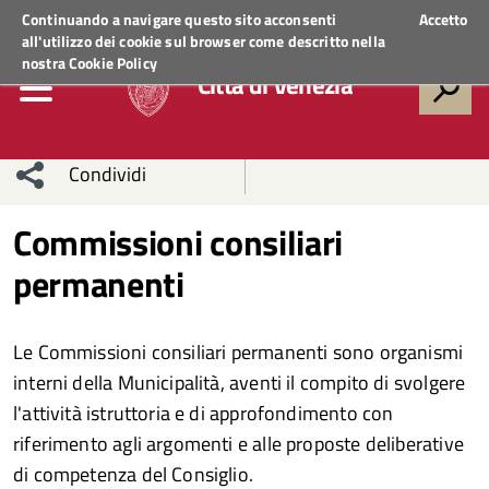
Regione Veneto
ACCEDI AI SERVIZI
Continuando a navigare questo sito acconsenti
Accetto
all'utilizzo dei cookie sul browser come descritto nella
nostra
Cookie Policy
Città di Venezia
Condividi
Condividi
Condividi
Commissioni consiliari
permanenti
sui social
Condividi
su
network
Facebook
Condividi
su
Le Commissioni consiliari permanenti sono organismi
Condividi
Twitter
su
interni della Municipalità, aventi il compito di svolgere
l'attività istruttoria e di approfondimento con
Facebook
su
riferimento agli argomenti e alle proposte deliberative
di competenza del Consiglio.
Whatsapp