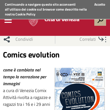
Regione Veneto
ACCEDI AI SERVIZI
Continuando a navigare questo sito acconsenti
Accetto
all'utilizzo dei cookie sul browser come descritto nella
nostra
Cookie Policy
Città di Venezia
Condividi
Correlati
Comics evolution
come è cambiata nel
tempo la narrazione per
immagini
a cura di Venezia Comix
Attività rivolta a ragazze e
ragazzi tra i 16 e i 29 anni