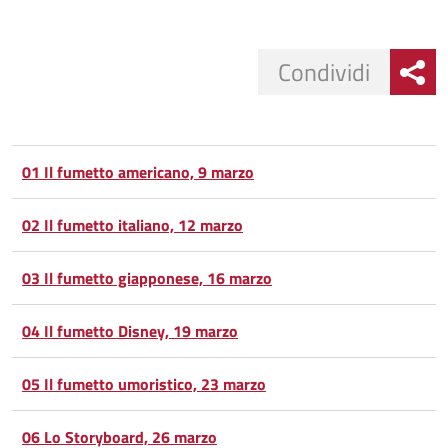
Condividi
Condividi
Condividi
su
01 Il fumetto americano, 9 marzo
Facebook
Condividi
su
02 Il fumetto italiano, 12 marzo
Condividi
Twitter
su
03 Il fumetto giapponese, 16 marzo
Google
su
04 Il fumetto Disney, 19 marzo
Whatsapp
Plus
05 Il fumetto umoristico, 23 marzo
06 Lo Storyboard, 26 marzo