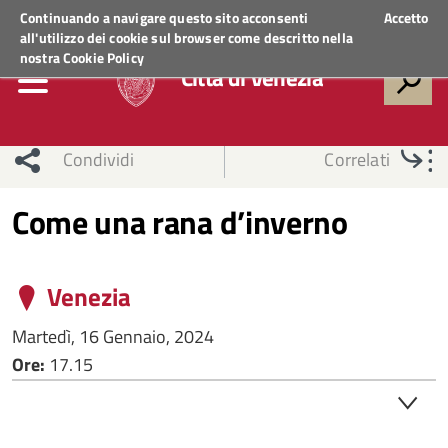
Regione Veneto
ACCEDI AI SERVIZI
Continuando a navigare questo sito acconsenti
Accetto
all'utilizzo dei cookie sul browser come descritto nella
nostra
Cookie Policy
Città di Venezia
Condividi
Correlati
Come una rana d’inverno
Venezia
Martedì, 16 Gennaio, 2024
Ore:
17.15