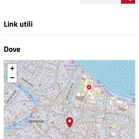
Link utili
Dove
+
−