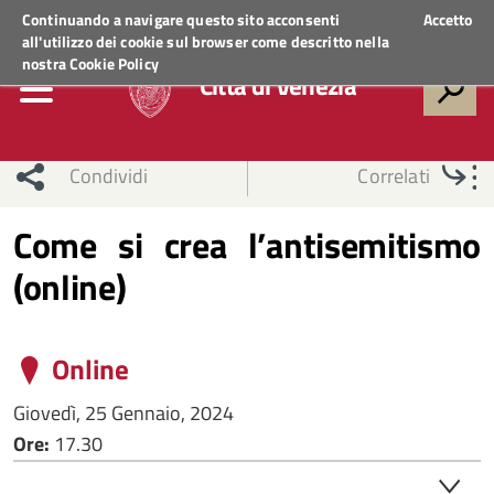
Regione Veneto
ACCEDI AI SERVIZI
Continuando a navigare questo sito acconsenti
Accetto
all'utilizzo dei cookie sul browser come descritto nella
nostra
Cookie Policy
Città di Venezia
Condividi
Correlati
Come si crea l’antisemitismo
(online)
Online
Giovedì, 25 Gennaio, 2024
Ore:
17.30