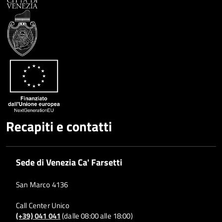
Condividi
Twitter
su
Google
su
Whatsapp
Plus
Recapiti e contatti
Sede di Venezia Ca' Farsetti
San Marco 4136
Call Center Unico
(+39) 041 041
(dalle 08:00 alle 18:00)