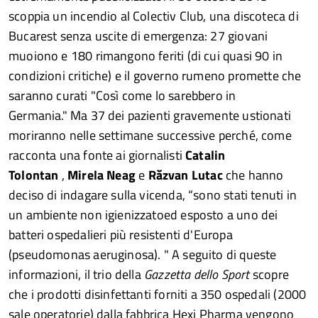
scoppia un incendio al Colectiv Club, una discoteca di
Bucarest senza uscite di emergenza: 27 giovani
muoiono e 180 rimangono feriti (di cui quasi 90 in
condizioni critiche) e il governo rumeno promette che
saranno curati "Così come lo sarebbero in
Germania." Ma 37 dei pazienti gravemente ustionati
moriranno nelle settimane successive perché, come
racconta una fonte ai giornalisti
Catalin
Tolontan
,
Mirela Neag
e
Răzvan Lutac
che hanno
deciso di indagare sulla vicenda, “sono stati tenuti in
un ambiente non igienizzatoed esposto a uno dei
batteri ospedalieri più resistenti d'Europa
(pseudomonas aeruginosa). " A seguito di queste
informazioni, il trio della
Gazzetta dello Sport
scopre
che i prodotti disinfettanti forniti a 350 ospedali (2000
sale operatorie) dalla fabbrica Hexi Pharma vengono