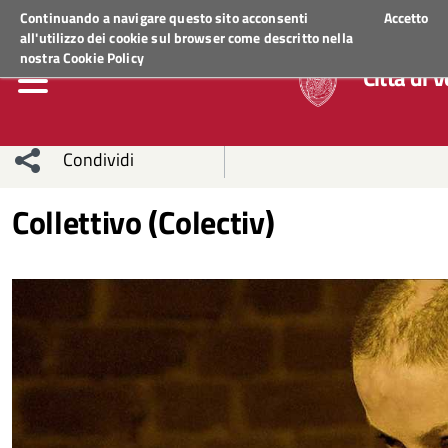
Regione Veneto
Continuando a navigare questo sito acconsenti
Accetto
all'utilizzo dei cookie sul browser come descritto nella
nostra
Cookie Policy
Città di 
Condividi
Condividi
Condividi
Collettivo (Colectiv)
sui social
Condividi
su
network
Facebook
Condividi
su
Condividi
Twitter
su
Facebook
su
Whatsapp